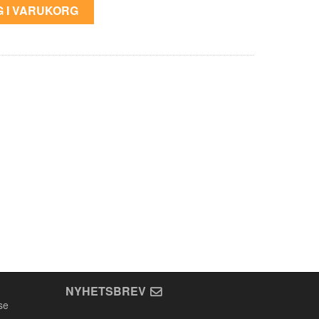
 I VARUKORG
NYHETSBREV
se