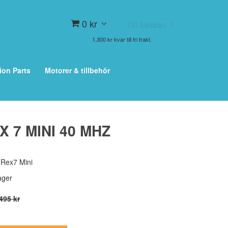
0 kr
Till kassan
1.300 kr kvar till fri frakt.
ion Parts
Motorer & tillbehör
X 7 MINI 40 MHZ
Rex7 Mini
lager
495 kr