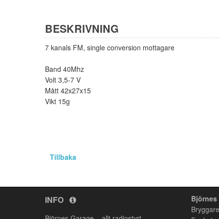
BESKRIVNING
7 kanals FM, single conversion mottagare
Band 40Mhz
Volt 3,5-7 V
Mått 42x27x15
Vikt 15g
Tillbaka
Björnes
INFO
Bryggare
Björnes Garage – allt radiostyrt