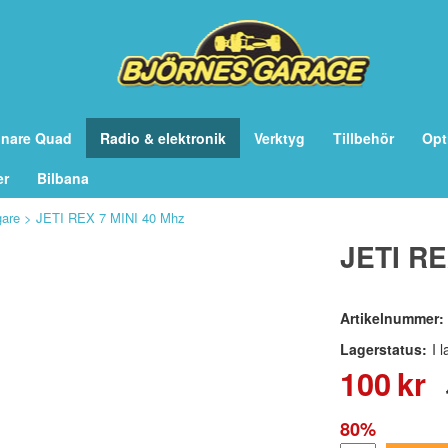
önare Quad
Radio & elektronik
Verktyg
Tillbehör
Opt
er
Bilbana
gare
>
JETI REX 7 MINI 40 Mhz
JETI RE
Artikelnummer:
Lagerstatus:
I 
100
kr
80%