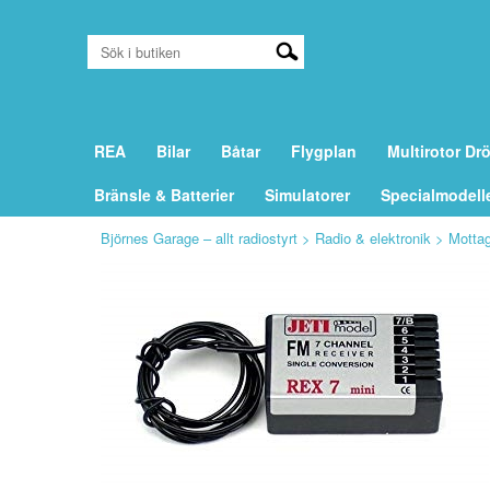
REA
Bilar
Båtar
Flygplan
Multirotor Dr
Bränsle & Batterier
Simulatorer
Specialmodell
Björnes Garage – allt radiostyrt
>
Radio & elektronik
>
Motta