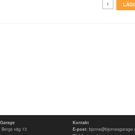
LÄGG
 Garage
Kontakt
 Bergs väg 13
E-post:
bjorne@bjornesgarage.