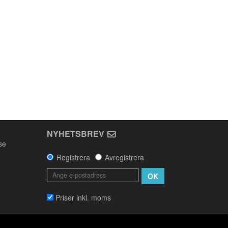
NYHETSBREV
se
Registrera
Avregistrera
OK
Priser inkl. moms