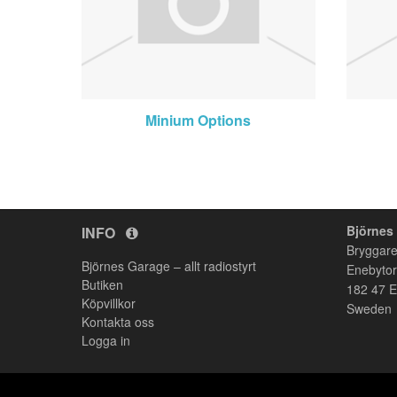
Minium Options
Björnes
INFO
Bryggare
Björnes Garage – allt radiostyrt
Enebyto
Butiken
182 47
E
Köpvillkor
Sweden
Kontakta oss
Logga in