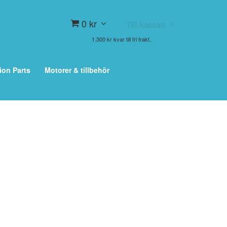
0 kr
Till kassan
1.300 kr kvar till fri frakt.
ion Parts
Motorer & tillbehör