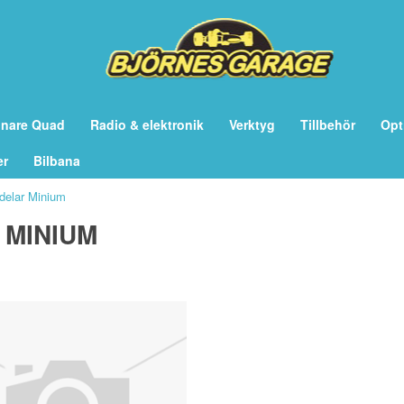
önare Quad
Radio & elektronik
Verktyg
Tillbehör
Opt
er
Bilbana
delar Minium
 MINIUM