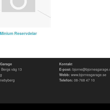
Minium Reservdelar
 Garage
Kontakt
 Bergs väg 13
E-post:
bjorne@bjornesgarage.
rg
Webb:
www.bjornesgarage.se
nebyberg
Telefon:
08-768 47 10