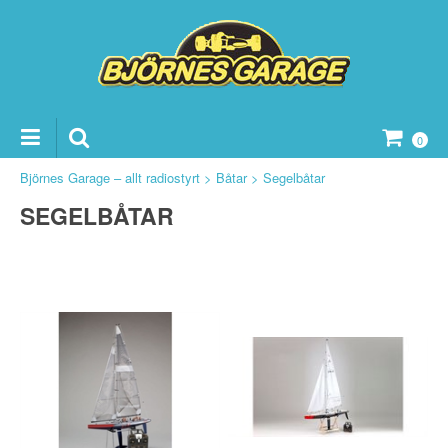
0
Björnes Garage – allt radiostyrt
>
Båtar
>
Segelbåtar
SEGELBÅTAR
ker Reservdelar
vdelar