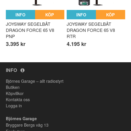
INFO
KÖP
INFO
KÖP
JOYSWAY SEGELBÅT
JOYSWAY SEGELBÅT
DRAGON FORCE 65 V8
DRAGON FORCE 65 V8
PNP
RTR
3.395 kr
4.195 kr
INFO
Björnes Garage – allt radiostyrt
Butiken
Köpvillkor
Kontakta oss
Logga in
Björnes Garage
Bryggare Bergs väg 13