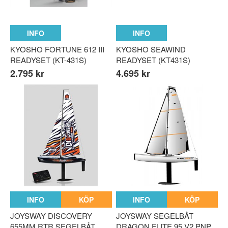
INFO
INFO
n parts
rts
KYOSHO FORTUNE 612 III
KYOSHO SEAWIND
READYSET (KT-431S)
READYSET (KT431S)
2.795 kr
4.695 kr
INFO
KÖP
INFO
KÖP
JOYSWAY DISCOVERY
JOYSWAY SEGELBÅT
655MM RTR SEGELBÅT
DRAGON FLITE 95 V2 PNP