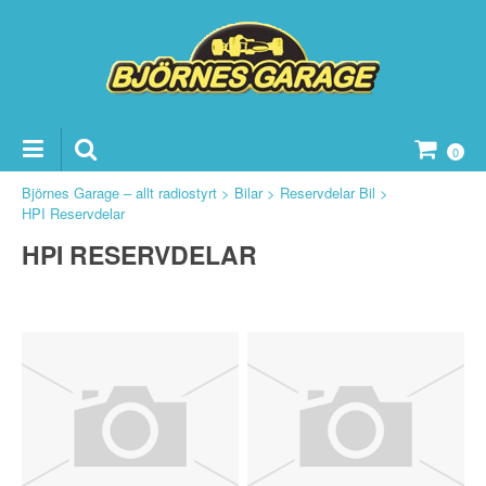
0
Björnes Garage – allt radiostyrt
>
Bilar
>
Reservdelar Bil
>
HPI Reservdelar
HPI RESERVDELAR
ker Reservdelar
vdelar