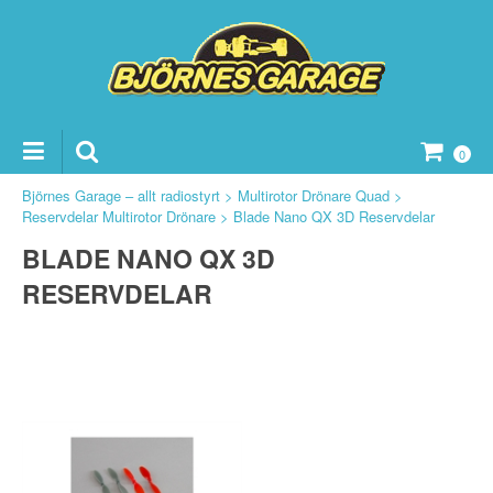
0
Björnes Garage – allt radiostyrt
>
Multirotor Drönare Quad
>
Reservdelar Multirotor Drönare
>
Blade Nano QX 3D Reservdelar
BLADE NANO QX 3D
ker Reservdelar
RESERVDELAR
vdelar