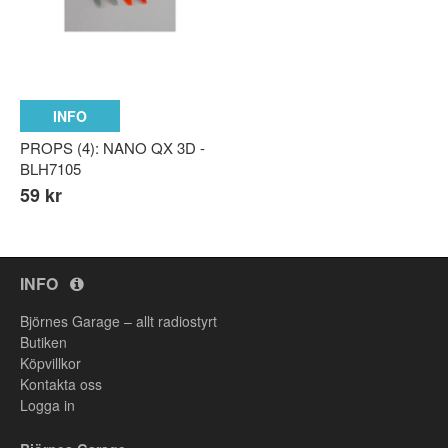
n parts
rts
INFO
PROPS (4): NANO QX 3D -
BLH7105
59 kr
INFO
Björnes Garage – allt radiostyrt
Butiken
Köpvillkor
Kontakta oss
Logga in