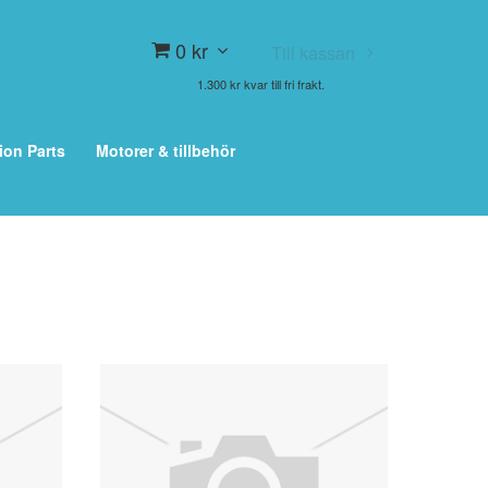
0 kr
Till kassan
1.300 kr kvar till fri frakt.
ion Parts
Motorer & tillbehör