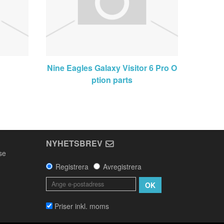
Nine Eagles Galaxy Visitor 6 Pro O
ption parts
NYHETSBREV
se
Registrera
Avregistrera
OK
Priser inkl. moms