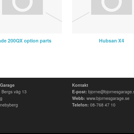
ade 200QX option parts
Hubsan X4
 Garage
Kontakt
 Bergs väg 13
E-post:
bjorne@bjornesgarage.
rg
Webb:
www.bjornesgarage.se
nebyberg
Telefon:
08-768 47 10