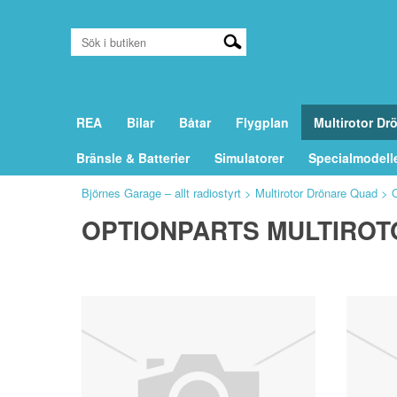
REA
Bilar
Båtar
Flygplan
Multirotor Dr
Bränsle & Batterier
Simulatorer
Specialmodell
Björnes Garage – allt radiostyrt
>
Multirotor Drönare Quad
>
O
OPTIONPARTS MULTIRO