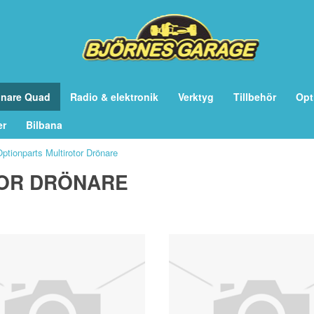
önare Quad
Radio & elektronik
Verktyg
Tillbehör
Opt
er
Bilbana
ptionparts Multirotor Drönare
TOR DRÖNARE