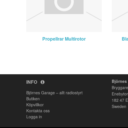
Propellrar Multirotor
Bl
Björnes
INFO
Bryggare
Björnes Garage – allt radiostyrt
Enebyto
Butiken
182 47
E
Köpvillkor
Sweden
Kontakta oss
Logga in