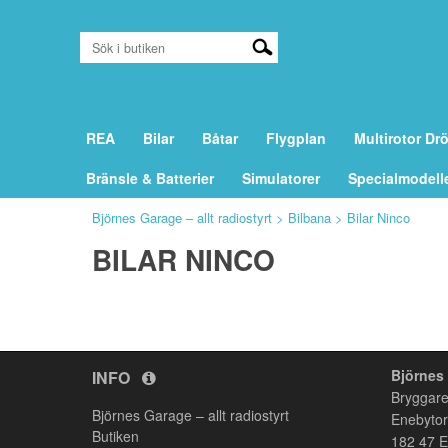
REA
Bilar
Båtar
Flygplan
Multirotor Dr
Bränsle & Batterier
Simulatorer
Specialmodell
Björnes Garage – allt radiostyrt
>
Bilbana
>
Bilar Ninco
BILAR NINCO
Björnes
INFO
Bryggare
Björnes Garage – allt radiostyrt
Enebyto
Butiken
182 47
E