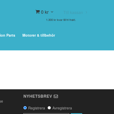
0 kr
Till kassan
1.300 kr kvar till fri frakt.
ion Parts
Motorer & tillbehör
NYHETSBREV
se
Registrera
Avregistrera