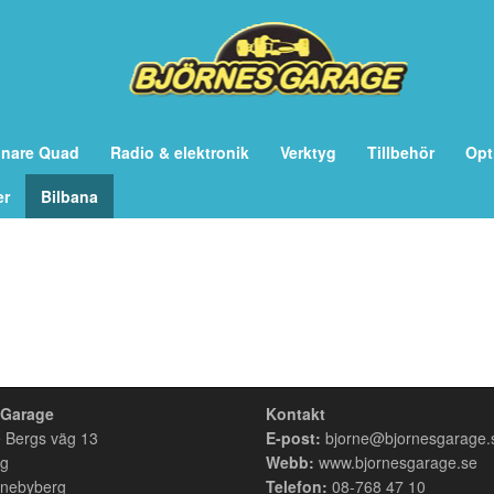
önare Quad
Radio & elektronik
Verktyg
Tillbehör
Opt
er
Bilbana
 Garage
Kontakt
 Bergs väg 13
E-post:
bjorne@bjornesgarage.
rg
Webb:
www.bjornesgarage.se
nebyberg
Telefon:
08-768 47 10