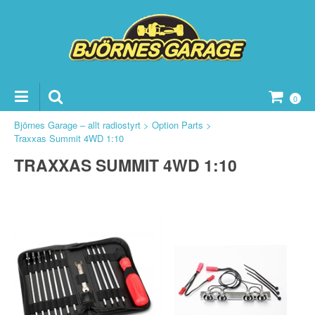
0
Björnes Garage – allt radiostyrt
>
Option Parts
>
Traxxas Summit 4WD 1:10
TRAXXAS SUMMIT 4WD 1:10
ker Reservdelar
vdelar