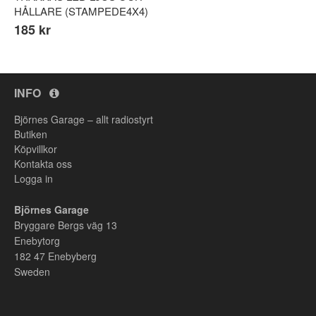
HÅLLARE (STAMPEDE4X4)
185 kr
INFO
Björnes Garage – allt radiostyrt
Butiken
Köpvillkor
Kontakta oss
Logga in
Björnes Garage
Bryggare Bergs väg 13
Enebytorg
182 47
Enebyberg
Sweden