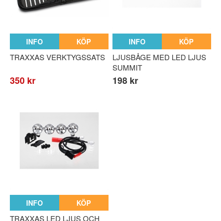
n parts
rts
INFO
KÖP
INFO
KÖP
TRAXXAS VERKTYGSSATS
LJUSBÅGE MED LED LJUS
SUMMIT
350 kr
198 kr
INFO
KÖP
TRAXXAS LED LJUS OCH