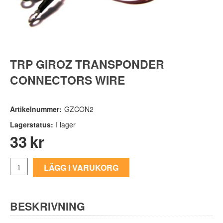
n parts
rts
TRP GIROZ TRANSPONDER
CONNECTORS WIRE
Artikelnummer:
GZCON2
Lagerstatus:
I lager
33
kr
LÄGG I VARUKORG
BESKRIVNING