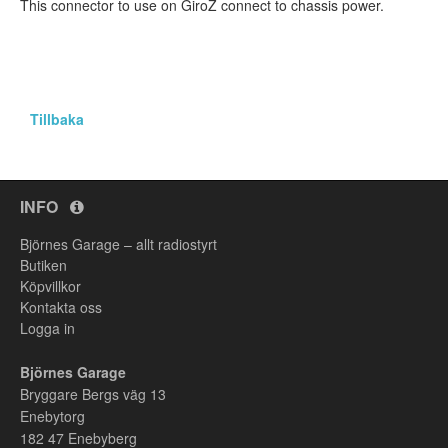
This connector to use on GiroZ connect to chassis power.
Tillbaka
INFO
Björnes Garage – allt radiostyrt
Butiken
Köpvillkor
Kontakta oss
Logga in
Björnes Garage
Bryggare Bergs väg 13
Enebytorg
182 47
Enebyberg