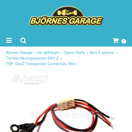
0
Björnes Garage – allt radiostyrt
>
Option Parts
>
Mini-Z options
>
Tid-Varvräkningssystem Mini Z
>
TRP GiroZ Transponder Connectors Wire
ker Reservdelar
vdelar