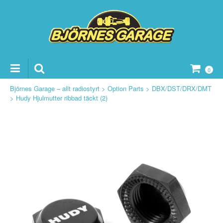
0
Björnes Garage – allt radiostyrt
>
Option Parts
>
DBX/DST/DRX/DMT
>
Hudy Hjulmutter ribbad täckt (2)
ker Reservdelar
vdelar