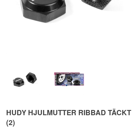
n parts
rts
HUDY HJULMUTTER RIBBAD TÄCKT
(2)